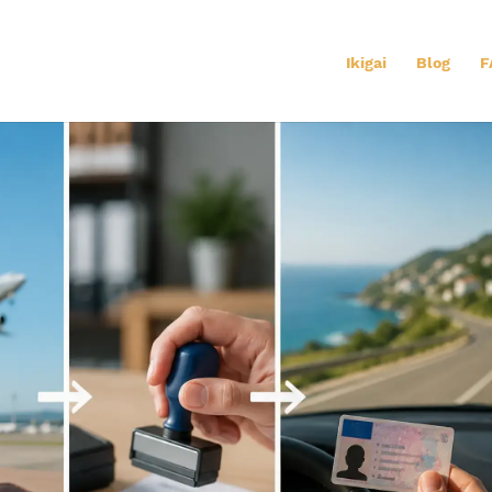
Ikigai
Blog
F