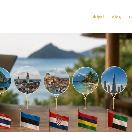
Ikigai
Blog
F