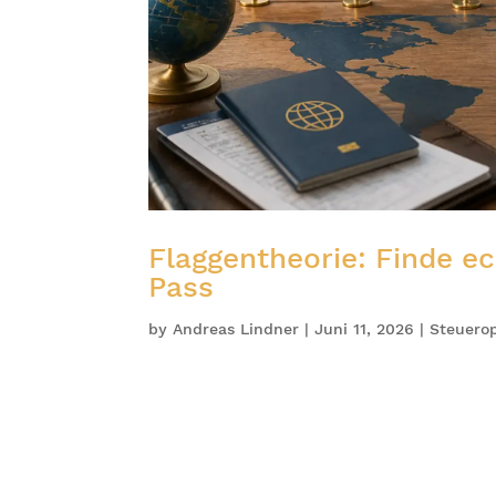
Flaggentheorie: Finde ec
Pass
by
Andreas Lindner
|
Juni 11, 2026
|
Steuero